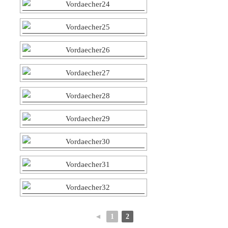
◄
1
2